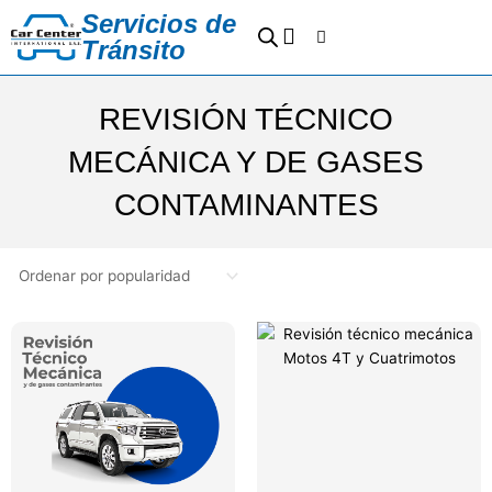
Ir
Servicios de
Cart
al
Tránsito
contenido
Sedes y Horarios
Preguntas Frecuentes
REVISIÓN TÉCNICO
MECÁNICA Y DE GASES
CONTAMINANTES