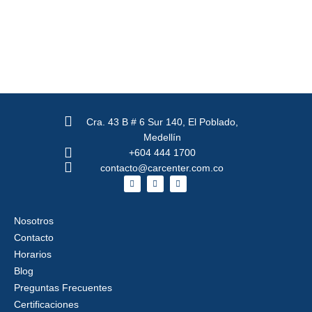
Cra. 43 B # 6 Sur 140, El Poblado,
Medellín
+604 444 1700
contacto@carcenter.com.co
F
X
I
a
-
n
c
t
s
e
w
t
b
i
a
Nosotros
o
t
g
o
t
r
Contacto
k
e
a
r
m
Horarios
Blog
Preguntas Frecuentes
Certificaciones