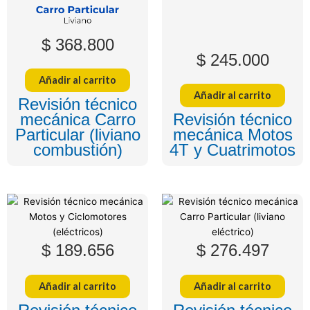
$
368.800
$
245.000
Añadir al carrito
Añadir al carrito
Revisión técnico
mecánica Carro
Revisión técnico
Particular (liviano
mecánica Motos
combustión)
4T y Cuatrimotos
$
189.656
$
276.497
Añadir al carrito
Añadir al carrito