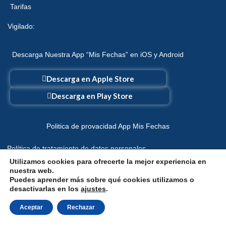
Tarifas
Vigilado:
Descarga Nuestra App “Mis Fechas” en iOS y Android
Descarga en Apple Store
Descarga en Play Store
Politica de provacidad App Mis Fechas
Política de tratamiento de datos personales
Utilizamos cookies para ofrecerte la mejor experiencia en
Política de devolución por Retracto
nuestra web.
Puedes aprender más sobre qué cookies utilizamos o
desactivarlas en los
ajustes
.
Zona Corporativa
Aceptar
Rechazar