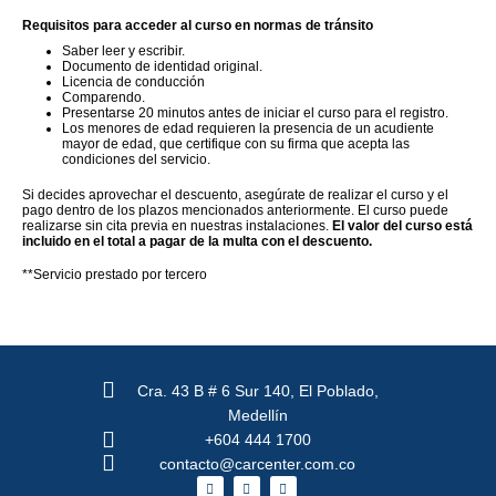
Requisitos para acceder al curso en normas de tránsito
Saber leer y escribir.
Documento de identidad original.
Licencia de conducción
Comparendo.
Presentarse 20 minutos antes de iniciar el curso para el registro.
Los menores de edad requieren la presencia de un acudiente
mayor de edad, que certifique con su firma que acepta las
condiciones del servicio.
Si decides aprovechar el descuento, asegúrate de realizar el curso y el
pago dentro de los plazos mencionados anteriormente. El curso puede
realizarse sin cita previa en nuestras instalaciones.
El valor del curso está
incluido en el total a pagar de la multa con el descuento.
**Servicio prestado por tercero
Cra. 43 B # 6 Sur 140, El Poblado,
Medellín
+604 444 1700
contacto@carcenter.com.co
F
X
I
a
-
n