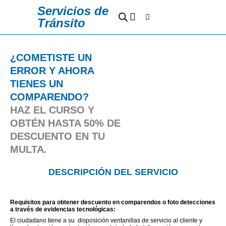
Ir
Servicios de
Cart
al
Tránsito
contenido
Sedes y Horarios
Preguntas Frecuentes
¿COMETISTE UN
ERROR Y AHORA
TIENES UN
COMPARENDO?
HAZ EL CURSO Y
OBTÉN HASTA 50% DE
DESCUENTO EN TU
MULTA.
DESCRIPCIÓN DEL SERVICIO
Requisitos para obtener descuento en comparendos o foto detecciones
a través de evidencias tecnológicas:
El ciudadano tiene a su disposición ventanillas de servicio al cliente y