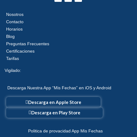
c
t
s
e
w
t
b
i
a
Nosotros
o
t
g
o
t
r
Contacto
k
e
a
r
m
Horarios
Blog
Preguntas Frecuentes
Certificaciones
Tarifas
Vigilado:
Descarga Nuestra App “Mis Fechas” en iOS y Android
Descarga en Apple Store
Descarga en Play Store
Politica de provacidad App Mis Fechas