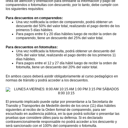
línea de atención y orientación para brindarle la información y pago de
comparendos o fotomultas con descuento, por lo tanto, debe cumplir con
los siguientes requisitos:
Para descuentos en comparendos:
Una vez notificada la orden de comparendo, podrá obtener un
descuento del 50% del valor total, realizando el pago dentro de los
primeros 5 días hábiles.
Para pagos entre 6 y 20 días hábiles luego de recibir la orden de
comparendo, tiene un descuento del 25% del valor total.
Para descuentos en fotomultas:
Una vez notificada la fotomulta, podrá obtener un descuento del
50% del valor total, realizando el pago dentro de los primeros 11
días hábiles.
Para pagos entre el 12 y 27 día hábil luego de recibir la orden de
fotomulta, tiene un descuento del 20% del valor total.
En ambos casos deberá asistir obligatoriamente al curso pedagógico en
normas de tránsito y podrá acceder a los descuentos.
El presunto implicado puede optar por presentarse a la Secretaria de
Transito y Transportes de Medellín dentro de los once (11) días hábiles
siguientes al recibo de la Orden formal de comparendo, para ser
escuchado en audiencia pública, en la que podrá solicitar o presentar las
pruebas que considere útiles para su defensa. Si es declarado
contravencionalmente responsable no podrá acceder a los descuento y
será sancionado con el 100% del comparendo o fotomulta.