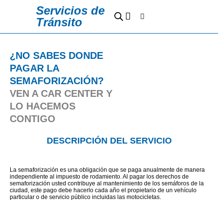
Ir
Servicios de
Cart
al
Tránsito
contenido
Sedes y Horarios
Preguntas Frecuentes
¿NO SABES DONDE
PAGAR LA
SEMAFORIZACIÓN?
VEN A CAR CENTER Y
LO HACEMOS
CONTIGO
DESCRIPCIÓN DEL SERVICIO
La semaforización es una obligación que se paga anualmente de manera
independiente al impuesto de rodamiento. Al pagar los derechos de
semaforización usted contribuye al mantenimiento de los semáforos de la
ciudad, este pago debe hacerlo cada año el propietario de un vehículo
particular o de servicio público incluidas las motocicletas.