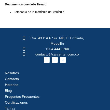
Documentos que debe llevar:
Fotocopia de la matrícula del vehículo
Cra. 43 B # 6 Sur 140, El Poblado,
Medellín
+604 444 1700
contacto@carcenter.com.co
F
X
I
a
-
n
c
t
s
e
w
t
b
i
a
Nosotros
o
t
g
o
t
r
Contacto
k
e
a
r
m
Horarios
Blog
Preguntas Frecuentes
Certificaciones
Tarifas