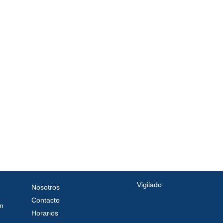
utorización y Consentimiento Expreso para Tratamiento de Dat
Términos y Condiciones App Mis Fechas
Vigilado:
Nosotros
Contacto
ín
Horarios