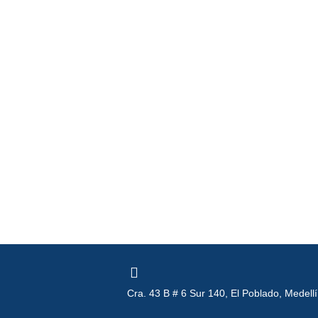
A
Cra. 43 B # 6 Sur 140, El Poblado, Medell