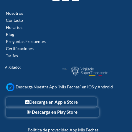
c
t
s
e
w
t
b
i
a
Nosotros
o
t
g
o
t
r
Contacto
k
e
a
r
m
Horarios
Blog
Preguntas Frecuentes
Certificaciones
Tarifas
Vigilado:
Descarga Nuestra App “Mis Fechas” en iOS y Android
Descarga en Apple Store
Descarga en Play Store
Politica de provacidad App Mis Fechas