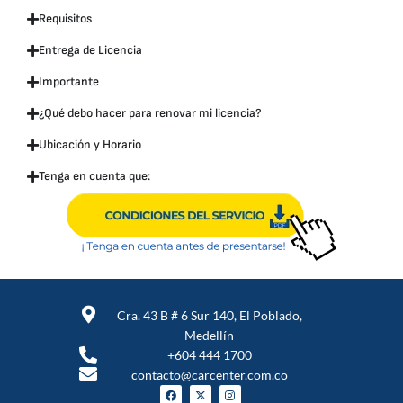
Requisitos
Entrega de Licencia
Importante
¿Qué debo hacer para renovar mi licencia?
Ubicación y Horario
Tenga en cuenta que:
Cra. 43 B # 6 Sur 140, El Poblado,
Medellín
+604 444 1700
contacto@carcenter.com.co
F
X
I
a
-
n