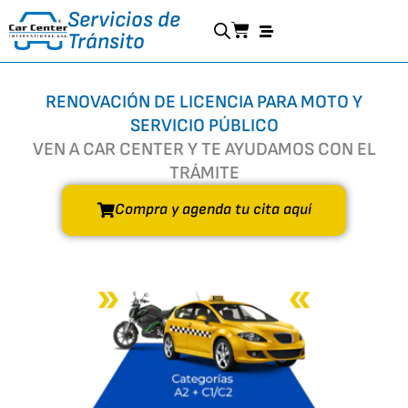
Ir
Servicios de
Cart
al
Tránsito
contenido
RENOVACIÓN DE LICENCIA PARA MOTO Y
SERVICIO PÚBLICO
VEN A CAR CENTER Y TE AYUDAMOS CON EL
TRÁMITE
Compra y agenda tu cita aquí