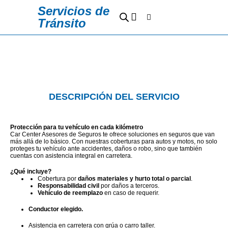
Ir
Servicios de
Cart
al
Tránsito
contenido
Sedes y Horarios
Preguntas Frecuentes
DESCRIPCIÓN DEL SERVICIO
Protección para tu vehículo en cada kilómetro
Car Center Asesores de Seguros te ofrece soluciones en seguros que van
más allá de lo básico. Con nuestras coberturas para autos y motos, no solo
proteges tu vehículo ante accidentes, daños o robo, sino que también
cuentas con asistencia integral en carretera.
¿Qué incluye?
Cobertura por
daños materiales y hurto total o parcial
.
Responsabilidad civil
por daños a terceros.
Vehículo de reemplazo
en caso de requerir.
Conductor elegido.
Asistencia en carretera con grúa o carro taller.