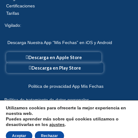
Certificaciones
Tarifas
Vigilado:
Descarga Nuestra App “Mis Fechas” en iOS y Android
Descarga en Apple Store
Descarga en Play Store
Politica de provacidad App Mis Fechas
Política de tratamiento de datos personales
Utilizamos cookies para ofrecerte la mejor experiencia en
Política de devolución por Retracto
nuestra web.
Puedes aprender más sobre qué cookies utilizamos o
desactivarlas en los
ajustes
.
Zona Corporativa
Aceptar
Rechazar