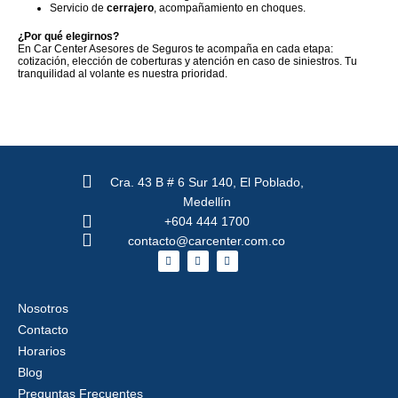
Servicio de
cerrajero
, acompañamiento en choques.
¿Por qué elegirnos?
En Car Center Asesores de Seguros te acompaña en cada etapa:
cotización, elección de coberturas y atención en caso de siniestros. Tu
tranquilidad al volante es nuestra prioridad.
Cra. 43 B # 6 Sur 140, El Poblado,
Medellín
+604 444 1700
contacto@carcenter.com.co
F
X
I
a
-
n
c
t
s
e
w
t
b
i
a
Nosotros
o
t
g
o
t
r
Contacto
k
e
a
r
m
Horarios
Blog
Preguntas Frecuentes