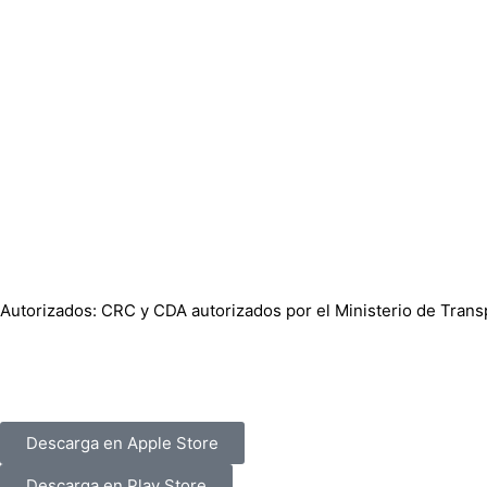
Preguntas Frecuentes
Certificaciones
Tarifas
Vigilado:
Autorizados: CRC y CDA autorizados por el Ministerio de Tran
Descarga Nuestra App “Mis Fechas” en iOS y Android
Descarga en Apple Store
Descarga en Play Store