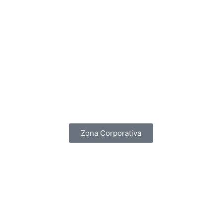
Politica de provacidad App Mis Fechas
Política de tratamiento de datos personales
Política de devolución por Retracto
Zona Corporativa