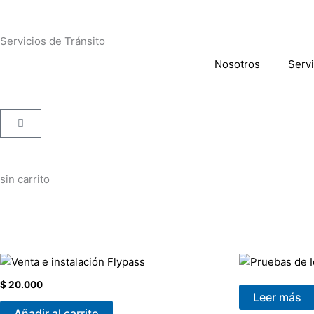
Ir
al
contenido
Servicios de Tránsito
Nosotros
Servi
Cart
sin carrito
$
20.000
Leer más
Añadir al carrito